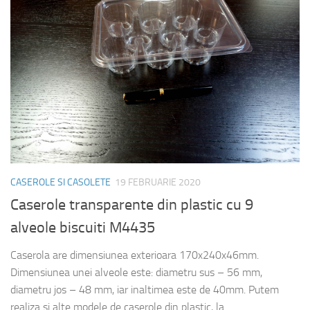
CASEROLE SI CASOLETE
19 FEBRUARIE 2020
Caserole transparente din plastic cu 9
alveole biscuiti M4435
Caserola are dimensiunea exterioara 170x240x46mm.
Dimensiunea unei alveole este: diametru sus – 56 mm,
diametru jos – 48 mm, iar inaltimea este de 40mm. Putem
realiza si alte modele de caserole din plastic, la...