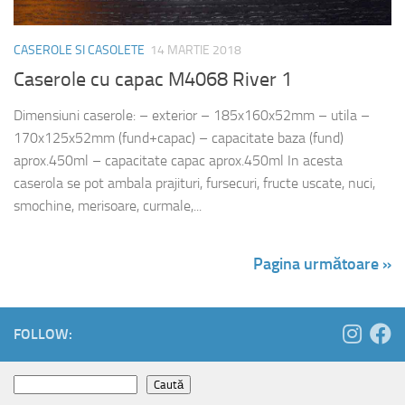
CASEROLE SI CASOLETE
14 MARTIE 2018
Caserole cu capac M4068 River 1
Dimensiuni caserole: – exterior – 185x160x52mm – utila –
170x125x52mm (fund+capac) – capacitate baza (fund)
aprox.450ml – capacitate capac aprox.450ml In acesta
caserola se pot ambala prajituri, fursecuri, fructe uscate, nuci,
smochine, merisoare, curmale,...
Pagina următoare »
FOLLOW:
Caută
Caută