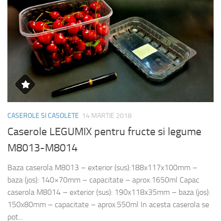
CASEROLE SI CASOLETE
14 MARTIE 2018
Caserole LEGUMIX pentru fructe si legume
M8013-M8014
Baza caserola M8013 – exterior (sus):188x117x100mm –
baza (jos): 140×70mm – capacitate – aprox.1650ml Capac
caserola M8014 – exterior (sus): 190x118x35mm – baza (jos):
150x80mm – capacitate – aprox.550ml In acesta caserola se
pot...