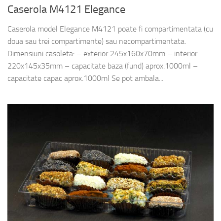
Caserola M4121 Elegance
Caserola model Elegance M4121 poate fi compartimentata (cu
doua sau trei compartimente) sau necompartimentata.
Dimensiuni casoleta: – exterior 245x160x70mm – interior
220x145x35mm – capacitate baza (fund) aprox.1000ml –
capacitate capac aprox.1000ml Se pot ambala...