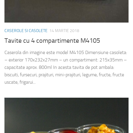
CASEROLE SI CASOLETE
14 MARTIE 2018
Tavite cu 4 compartimente M4105
Caserola din imagine este model M4105 Dimensiune casoleta:
– exterior 170x232x27mm – un compartiment: 215x35mm –
capacitate aprox. 800ml In acesta tavita de pot ambala:
biscuiti, fursecuri, prajituri, mini-prajituri, legume, fructe, fructe
uscate, frigarui...