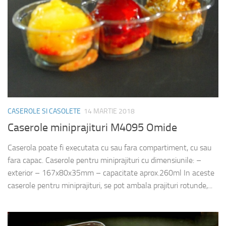
CASEROLE SI CASOLETE
14 MARTIE 2018
Caserole miniprajituri M4095 Omide
Caserola poate fi executata cu sau fara compartiment, cu sau
fara capac. Caserole pentru miniprajituri cu dimensiunile: –
exterior – 167x80x35mm – capacitate aprox.260ml In aceste
caserole pentru miniprajituri, se pot ambala prajituri rotunde,...