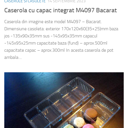
CASEROLE SI CASOLETE
14 SEPTEMBRIE 2023
Caserola cu capac integrat M4097 Bacarat
Caserola din imagine este model M4097 – Bacarat.
Dimensiune casoleta: exterior 170x120x60(35+25)mm baza
jos -135x90x35mm sus -145x95x35mm capacul
-145x95x25mm capacitate baza (fund) – aprox.500ml
capacitate capac – aprox.300ml In acesta caserola de pot
ambala:...