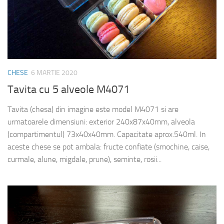
CHESE
6 MARTIE 2020
Tavita cu 5 alveole M4071
Tavita (chesa) din imagine este model M4071 si are
urmatoarele dimensiuni: exterior 240x87x40mm, alveola
(compartimentul) 73x40x40mm. Capacitate aprox.540ml. In
aceste chese se pot ambala: fructe confiate (smochine, caise,
curmale, alune, migdale, prune), seminte, rosii...