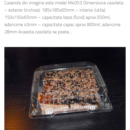
Caserola din imagine este model M4053 Dimensiune casoleta:
– exterior (inchisa): 185x185x65mm – interior (utila):
150x150x65mm – capacitate baza (fund) aprox.550ml,
adancime 45mm – capacitate capac aprox 800ml, adancime
28mm Aceasta casoleta se poate...