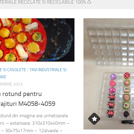
ERIALE RECICLATE SI RECICLABILE 100% ♺
 SI CASOLETE
/
TAVI INDUSTRIALE SI
ARE
EMBRIE 2023
u rotund pentru
rajituri M4058-4059
rotund din imagine are urmatoarele
uni: – exterioare: 310x310x40mm –
e – 30x75x17mm – 12alveole –