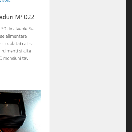
ENTARE
saduri M4022
u 30 de alveole Se
use alimentare
e ciocolata) cat si
 rulmenti si alte
 Dimensiuni tavi