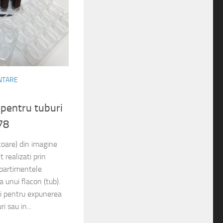
ENTARE
 pentru tuburi
78
toare) din imagine
realizati prin
partimentele
 unui flacon (tub).
iti pentru expunerea
i sau in...