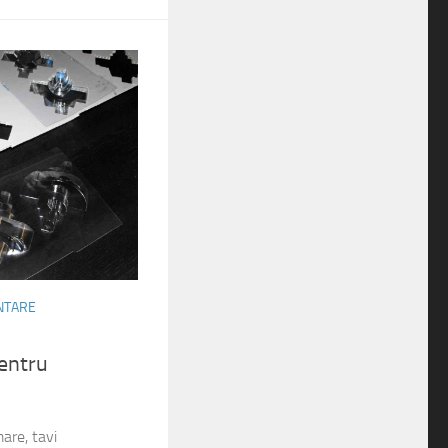
ENTARE
pentru
are, tavi