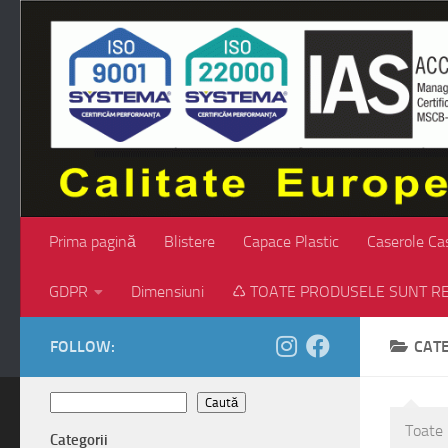
Skip to content
Prima pagină
Blistere
Capace Plastic
Caserole Ca
GDPR
Dimensiuni
♺ TOATE PRODUSELE SUNT RE
FOLLOW:
CAT
Caută
Caută
Toate 
Categorii