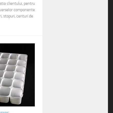
tia clientului, pentru
diverselor componente
ri, stopuri, centuri de