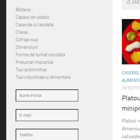
♺ MAT
Blistere
Capace din plastic
Caserole si casolete
Chese
Cofraje oua
Dimensiuni
Forme de turnat ciocolata
Prelucrari mecanice
Tavi automotive
CASEROLE
Tavi industriale si alimentare
ALIMENT
28 SEPT
Plato
minip
Platoul 
dimensi
4alveol