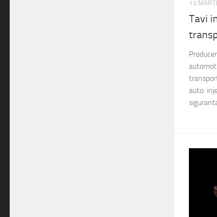
13 MARTI
Tavi i
trans
Producem
automotiv
transpor
auto: inje
sigurant