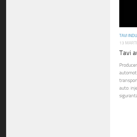
TAVI IND
13 MARTI
Tavi 
Producem
automotiv
transpor
auto: inje
sigurant