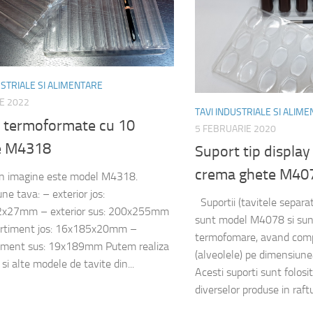
USTRIALE SI ALIMENTARE
IE 2022
TAVI INDUSTRIALE SI ALIM
e termoformate cu 10
5 FEBRUARIE 2020
e M4318
Suport tip display
crema ghete M40
in imagine este model M4318.
ne tava: – exterior jos:
Suportii (tavitele separa
x27mm – exterior sus: 200x255mm
sunt model M4078 si sunt 
rtiment jos: 16x185x20mm –
termofomare, avand com
iment sus: 19x189mm Putem realiza
(alveolele) pe dimensiunea
 si alte modele de tavite din...
Acesti suporti sunt folos
diverselor produse in raftur