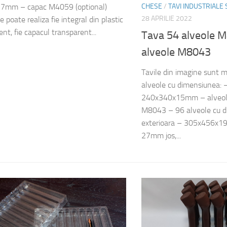
CHESE
/
TAVI INDUSTRIALE
7mm – capac M4059 (optional)
28 APRILIE 2022
e poate realiza fie integral din plastic
nt, fie capacul transparent...
Tava 54 alveole 
alveole M8043
Tavile din imagine sunt
alveole cu dimensiunea: –
240x340x15mm – alveo
M8043 – 96 alveole cu d
exterioara – 305x456x1
27mm jos,...