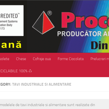
solete
Chese
Cofraje oua
Forme Ciocolata
Prelucrari 
CICLABILE 100% ♺
EGORY:
TAVI INDUSTRIALE SI ALIMENTARE
modelele de tavi industriale si alimentare sunt realizate din