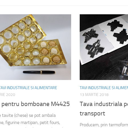
TAVI INDUSTRIALE SI ALIMENTARE
TAVI INDUSTRIALE SI ALIM
RIE 2020
13 MARTIE 2018
e pentru bomboane M4425
Tava industriala 
transport
e tavite (chese) se pot ambala
, figurine martipan, petit fours,
Producem, prin termoform