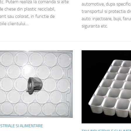
etc. Putem realiza la comanda si alte
automotive, dupa specifica
 chese din plastic reciclabil,
transportul si protectia 
ent sau colorat, in functie de
auto: injectoare, bujii, faru
iile clientului....
siguranta etc.
USTRIALE SI ALIMENTARE