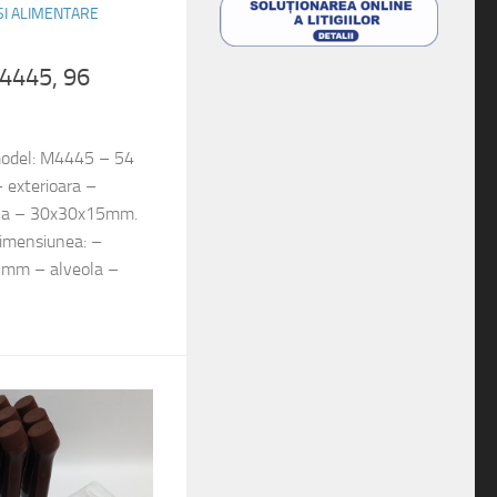
 SI ALIMENTARE
M4445, 96
 model: M4445 – 54
 exterioara –
la – 30x30x15mm.
imensiunea: –
9mm – alveola –