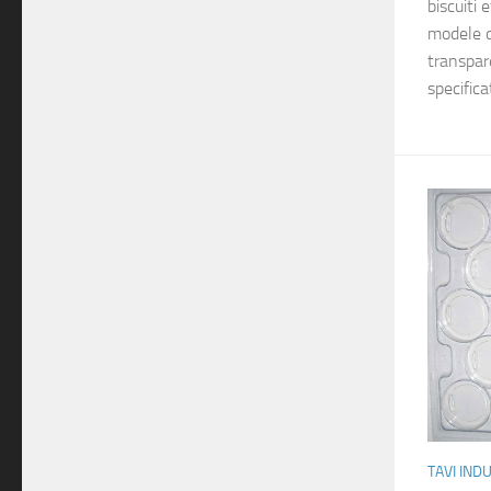
biscuiti 
modele de
transpar
specificat
TAVI IND