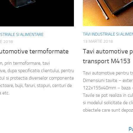
TAVI INDUSTRIALE SI ALIM
USTRIALE SI ALIMENTARE
13 MARTIE 2018
E 2018
Tavi automotive 
automotive termoformate
transport M4153
, prin termoformare, tavi
e, dupa specificatia clientului, pentru
Tavi automotive pentru tr
tul si protectia diverselor componente
Dimensiuni tavite – exter
ctoare, bujii, faruri, stopuri, centuri de
122x155x40mm – baza
a etc.
Tavile se pot realiza in c
si modelul solicitate de cl
obiectele care sunt depozi
P