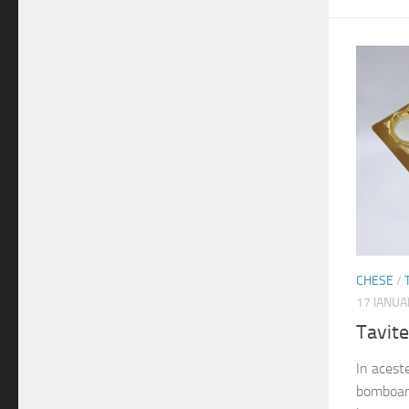
CHESE
/
17 IANUA
Tavit
In acest
bomboane