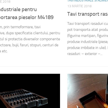
TAVI INDUSTRIALE SI ALIM
E 2018
13 MARTIE 2018
ndustriale pentru
Tavi transport ra
portarea pieselor M4189
Tavi transport rasaduri c
, prin termoformare, tavi
pot transporta atat prod
e, dupa specificatia clientului, pentru
(figurine martipan, figurin
tul si protectia diverselor componente
produse industriale (piese,
ctoare, bujii, faruri, stopuri, centuri de
produse imbibate in ulei).
a etc.
rasaduri: – exterior –...