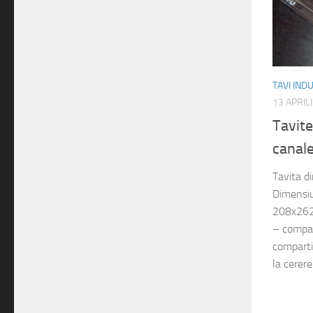
TAVI IND
13 APRIL
Tavit
canal
Tavita d
Dimensiu
208x262
– compa
compart
la cerere