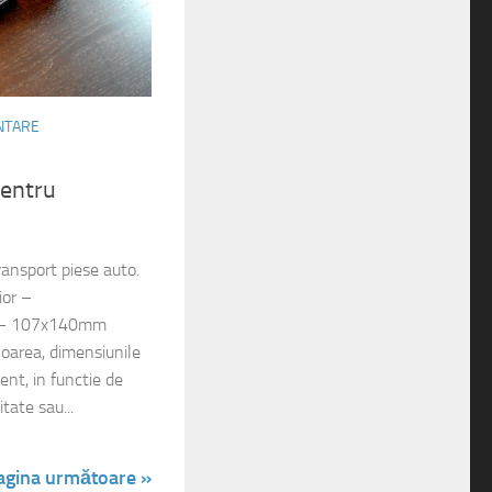
ENTARE
pentru
ansport piese auto.
ior –
 – 107x140mm
uloarea, dimensiunile
ient, in functie de
tate sau...
agina următoare »