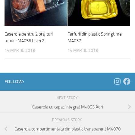
Caserole pentru 2 prajituri
Farfurii din plastic Springtime
model M4056 River2
M4037
14 MARTIE 2018
14 MARTIE 2018
FOLLOW:
NEXT STORY
Caserola cu capac integrat M4053 Adri
PREVIOUS STORY
Caserola compartimentata din plastic transparent M4070