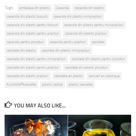
Tags:
ambalaje din plastic
Caserola
caserola din plastic
caserola din plastic biscuiti
caserola din plastic miniprajituri
caserola din plastic pentru biscuiti
caserola din plastic pentru miniprajituri
caserola din plastic pentru prajituri
caserola din plastic prajituri
caserola pentru piscoturi
caserola pentru prajituri
casoleta
casoleta din plastic
casoleta din plastic miniprajituri
casoleta din plastic pentru miniprajituri
casoleta din plastic pentru piscoturi
casoleta din plastic pentru prajituri
casoleta din plastic piscoturi
casoleta din plastic prajituri
cassette en plastic
cercueil en plastique
Kunststoffkassette
plastic casket
plastic cassette
YOU MAY ALSO LIKE...