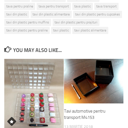
tava pentru praline
tava pentru transport
tava plastic
tava transport
tavi din plastic
tavi din plastic alimentare
tavi din plastic pentru cupcakes
tavi din plastic pentru muffins
tavi din plastic pentru prajituri
tavi din plastic pentru praline
tavi plastic
tavi plastic alimentare
YOU MAY ALSO LIKE...
Tavi automotive pentru
transport M4153
13 MARTIE 2018