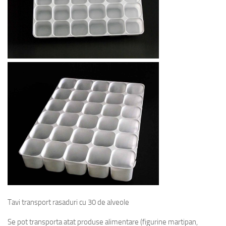
Tavi transport rasaduri cu 30 de alveole
Se pot transporta atat produse alimentare (figurine martipan,