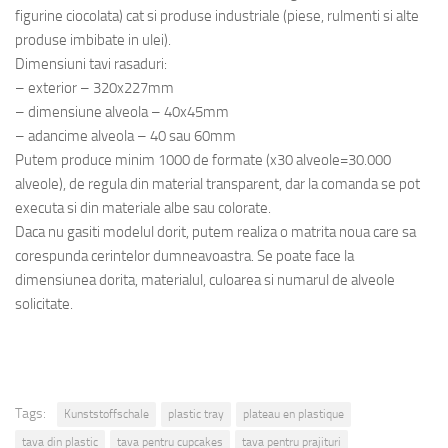
figurine ciocolata) cat si produse industriale (piese, rulmenti si alte
produse imbibate in ulei).
Dimensiuni tavi rasaduri:
– exterior – 320x227mm
– dimensiune alveola – 40x45mm
– adancime alveola – 40 sau 60mm
Putem produce minim 1000 de formate (x30 alveole=30.000
alveole), de regula din material transparent, dar la comanda se pot
executa si din materiale albe sau colorate.
Daca nu gasiti modelul dorit, putem realiza o matrita noua care sa
corespunda cerintelor dumneavoastra. Se poate face la
dimensiunea dorita, materialul, culoarea si numarul de alveole
solicitate.
Tags:
Kunststoffschale
plastic tray
plateau en plastique
tava din plastic
tava pentru cupcakes
tava pentru prajituri