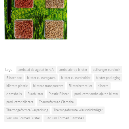
Tags:
ambalaj de agatat in raft
ambalaje tip blister
aufhanger euroloch
Blister box
blister cu eurogaura
blister cu euroholder
blister packaging
blistere plastic
blistere transparente
Blisterhersteller
blisters
clamshells
Euroblister
Plastic Blister
producator ambalaje tip blister
producator blistere
Thermoformed Clamshel
Thermogeformte Verpackung
Thermogeformte Werkstückträger
Vacuum Formed Blister
Vacuum Formed Clamshell