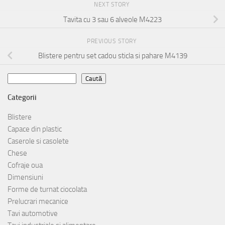
NEXT STORY
Tavita cu 3 sau 6 alveole M4223
PREVIOUS STORY
Blistere pentru set cadou sticla si pahare M4139
Caută
Caută
Categorii
Blistere
Capace din plastic
Caserole si casolete
Chese
Cofraje oua
Dimensiuni
Forme de turnat ciocolata
Prelucrari mecanice
Tavi automotive