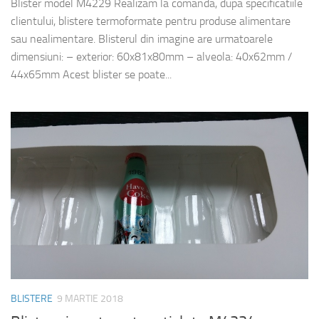
Blister model M4229 Realizam la comanda, dupa specificatiile
clientului, blistere termoformate pentru produse alimentare
sau nealimentare. Blisterul din imagine are urmatoarele
dimensiuni: – exterior: 60x81x80mm – alveola: 40x62mm /
44x65mm Acest blister se poate...
BLISTERE
9 MARTIE 2018