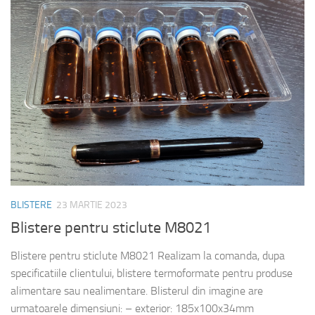
BLISTERE
23 MARTIE 2023
Blistere pentru sticlute M8021
Blistere pentru sticlute M8021 Realizam la comanda, dupa
specificatiile clientului, blistere termoformate pentru produse
alimentare sau nealimentare. Blisterul din imagine are
urmatoarele dimensiuni: – exterior: 185x100x34mm