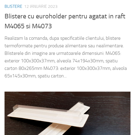
BLISTERE
12 IANUARIE 2023
Blistere cu euroholder pentru agatat in raft
M4065 si M4073
Realizam la comanda, dupa specificatiile clientului, blistere
termoformate pentru produse alimentare sau nealimentare.
Blisterele din imagine are urmatoarele dimensiuni: M4065:
exterior 100x300x37mm, alveola 74x194x30mm, spatiu
carton 80x265mm M4073: exterior 100x300x37mm, alveola
65x145x30mm, spatiu carton...