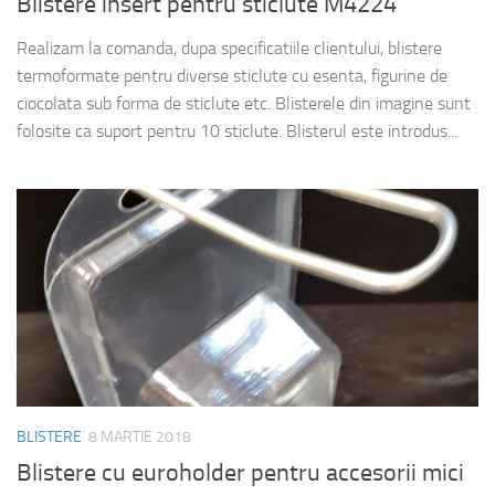
Blistere insert pentru sticlute M4224
Realizam la comanda, dupa specificatiile clientului, blistere
termoformate pentru diverse sticlute cu esenta, figurine de
ciocolata sub forma de sticlute etc. Blisterele din imagine sunt
folosite ca suport pentru 10 sticlute. Blisterul este introdus...
BLISTERE
8 MARTIE 2018
Blistere cu euroholder pentru accesorii mici