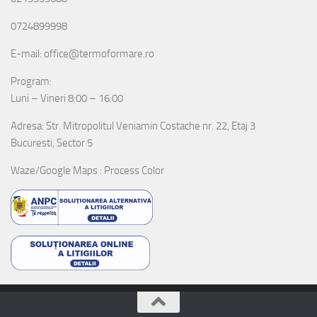
0724899998
E-mail: office@termoformare.ro
Program:
Luni – Vineri 8:00 – 16:00
Adresa: Str. Mitropolitul Veniamin Costache nr. 22, Etaj 3
Bucuresti, Sector 5
Waze/Google Maps : Process Color