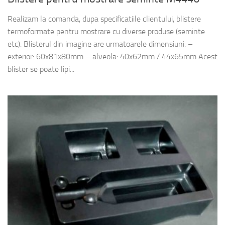
Realizam la comanda, dupa specificatiile clientului, blistere
termoformate pentru mostrare cu diverse produse (seminte
etc). Blisterul din imagine are urmatoarele dimensiuni: –
exterior: 60x81x80mm – alveola: 40x62mm / 44x65mm Acest
blister se poate lipi...