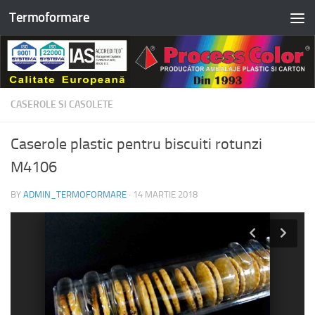
Termoformare
Skip to content
CASEROLE SI CASOLETE
Caserole plastic pentru biscuiti rotunzi
M4106
BY
ADMIN_TERMOFORMARE
·
14 MARTIE 2018