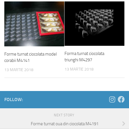
Forma turnat ciocolata
Forme turnat ciocolata model
triunghi M4297
corabii M4141
13 MARTIE 2018
13 MARTIE 2018
FOLLOW:
NEXT STORY
Forme turnat oua din ciocolata M4191