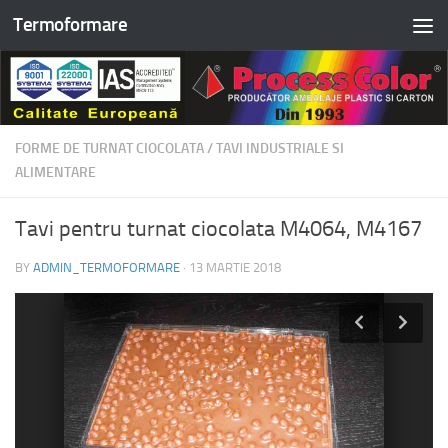
Termoformare
Skip to content
FORME DE TURNAT CIOCOLATA
/
TAVI INDUSTRIALE SI
ALIMENTARE
Tavi pentru turnat ciocolata M4064, M4167
BY
ADMIN_TERMOFORMARE
·
13 MARTIE 2018