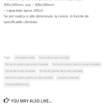
300x160mm; sus – 306x166mm
– capacitate aprox.345ml
Se pot realiza si alte dimensiuni, la cerere, in functie de
specificatiile clientului.
Tags:
chocolate molds
forma de turnat ciocolata
forma din plastic de turnat ciocolata
forma din plastic pentru turnat ciocolata
forme de turnat ciocolata
forme din plastic de turnat ciocolata
forme din plastic pentru turnat ciocolata
moules à chocolat
Schokoladenformen
YOU MAY ALSO LIKE...