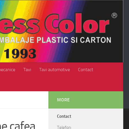
mecanice
Tavi
Tavi automotive
Contact
MORE
Contact
e cafea
Telefon: