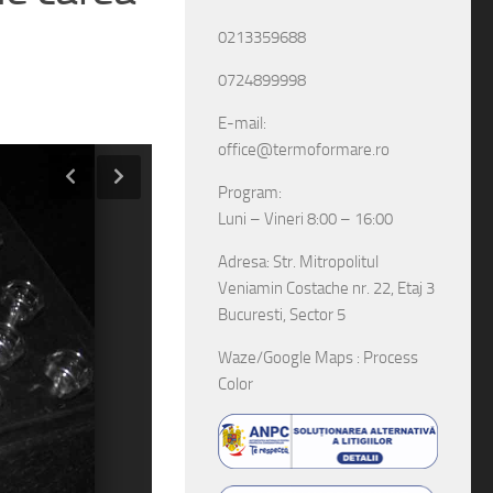
0213359688
0724899998
E-mail:
office@termoformare.ro
Program:
Luni – Vineri 8:00 – 16:00
Adresa: Str. Mitropolitul
Veniamin Costache nr. 22, Etaj 3
Bucuresti, Sector 5
Waze/Google Maps : Process
Color