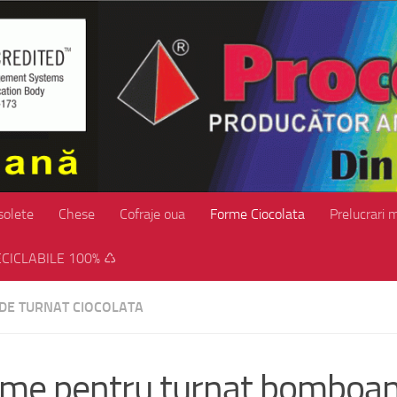
solete
Chese
Cofraje oua
Forme Ciocolata
Prelucrari 
CICLABILE 100% ♺
DE TURNAT CIOCOLATA
me pentru turnat bomboan