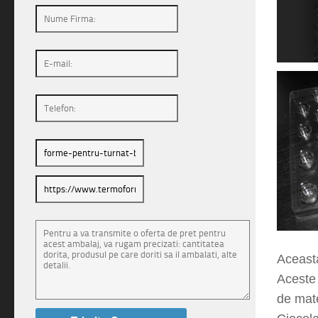
1
2
Aceasta
Aceste 
de mate