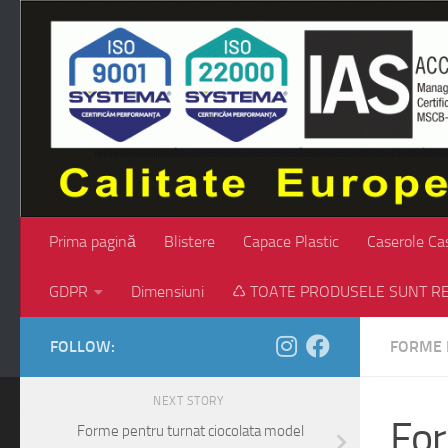
Skip to content
Prima pagină
Blistere
Capace Plastic
Caserole Ca
GDPR
Dimensiuni
♺ TOATE PRODUSELE SUNT RE
FOLLOW:
FORME 
NEXT STORY
For
Forme pentru turnat ciocolata model