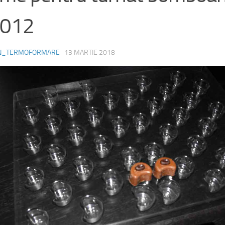
012
N_TERMOFORMARE
·
13 MARTIE 2018