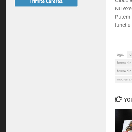
Ciocola
Nu exec
Putem r
functie 
Tags:
c
forma din 
forme din 
moules à 
YOU