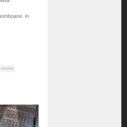
oasa.
 bomboane, in
 ciocolata