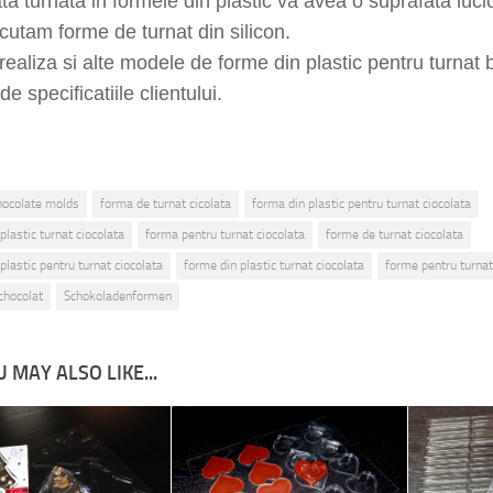
ta turnata in formele din plastic va avea o suprafata luci
utam forme de turnat din silicon.
ealiza si alte modele de forme din plastic pentru turnat
de specificatiile clientului.
hocolate molds
forma de turnat cicolata
forma din plastic pentru turnat ciocolata
plastic turnat ciocolata
forma pentru turnat ciocolata
forme de turnat ciocolata
plastic pentru turnat ciocolata
forme din plastic turnat ciocolata
forme pentru turnat
chocolat
Schokoladenformen
 MAY ALSO LIKE...