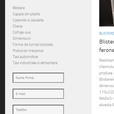
Blistere
Capace din plastic
Caserole si casolete
Chese
Cofraje oua
BLISTER
Dimensiuni
Bliste
Forme de turnat ciocolata
feron
Prelucrari mecanice
Tavi automotive
Realizam
Tavi industriale si alimentare
clientul
produse 
Blistere
dimensiu
115x22
M4045-B
alveola 