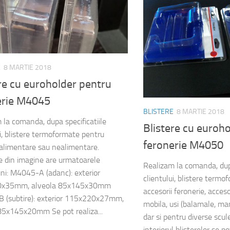
E
8 MARTIE 2018
re cu euroholder pentru
erie M4045
BLISTERE
8 MARTIE 2018
 la comanda, dupa specificatiile
Blistere cu euroh
ui, blistere termoformate pentru
feronerie M4050
alimentare sau nealimentare.
le din imagine are urmatoarele
Realizam la comanda, dupa
ni: M4045-A (adanc): exterior
clientului, blistere term
0x35mm, alveola 85x145x30mm
accesorii feronerie, acceso
 (subtire): exterior 115x220x27mm,
mobila, usi (balamale, mane
85x145x20mm Se pot realiza...
dar si pentru diverse scule
interiorul blisterelor se po