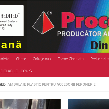
solete
Chese
Cofraje oua
Forme Ciocolata
Prelucrari 
CICLABILE 100% ♺
GED:
AMBALAJE PLASTIC PENTRU ACCESORII FERONERIE