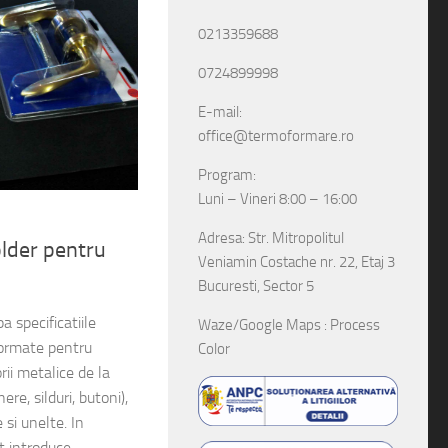
0213359688
0724899998
E-mail:
office@termoformare.ro
Program:
Luni – Vineri 8:00 – 16:00
Adresa: Str. Mitropolitul
older pentru
Veniamin Costache nr. 22, Etaj 3
Bucuresti, Sector 5
 specificatiile
Waze/Google Maps : Process
oformate pentru
Color
rii metalice de la
re, silduri, butoni),
 si unelte. In
t introduce...