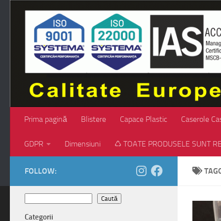
Skip to content
Prima pagină
Blistere
Capace Plastic
Caserole Ca
GDPR
Dimensiuni
♺ TOATE PRODUSELE SUNT RE
FOLLOW:
TAG
Caută
Caută
Categorii