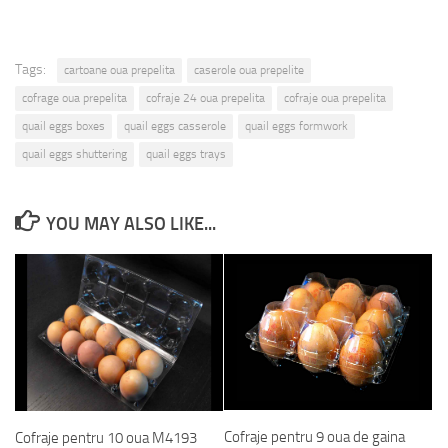
Tags:
cartoane oua prepelita
caserole oua prepelite
cofrage oua prepelita
cofraje 24 oua prepelita
cofraje oua prepelita
quail eggs boxes
quail eggs casserole
quail eggs formwork
quail eggs shuttering
quail eggs trays
YOU MAY ALSO LIKE...
Cofraje pentru 9 oua de gaina
Cofraje pentru 10 oua M4193