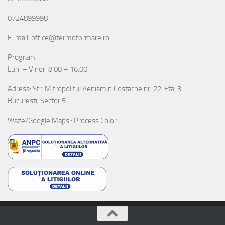
0724899998
E-mail: office@termoformare.ro
Program:
Luni – Vineri 8:00 – 16:00
Adresa: Str. Mitropolitul Veniamin Costache nr. 22, Etaj 3
Bucuresti, Sector 5
Waze/Google Maps : Process Color