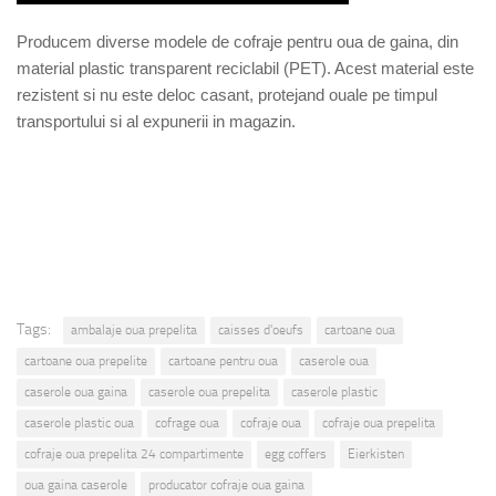
Producem diverse modele de cofraje pentru oua de gaina, din
material plastic transparent reciclabil (PET). Acest material este
rezistent si nu este deloc casant, protejand ouale pe timpul
transportului si al expunerii in magazin.
Tags:
ambalaje oua prepelita
caisses d'oeufs
cartoane oua
cartoane oua prepelite
cartoane pentru oua
caserole oua
caserole oua gaina
caserole oua prepelita
caserole plastic
caserole plastic oua
cofrage oua
cofraje oua
cofraje oua prepelita
cofraje oua prepelita 24 compartimente
egg coffers
Eierkisten
oua gaina caserole
producator cofraje oua gaina