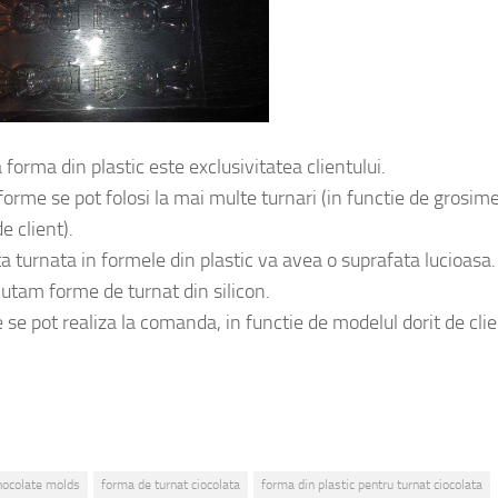
forma din plastic este exclusivitatea clientului.
forme se pot folosi la mai multe turnari (in functie de grosim
e client).
a turnata in formele din plastic va avea o suprafata lucioasa.
utam forme de turnat din silicon.
se pot realiza la comanda, in functie de modelul dorit de clie
hocolate molds
forma de turnat ciocolata
forma din plastic pentru turnat ciocolata