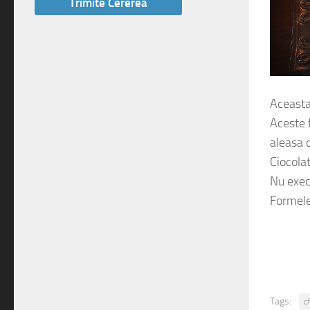
Aceasta 
Aceste 
aleasa d
Ciocolat
Nu exec
Formele 
Tags:
c