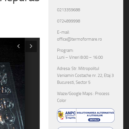
0213359688
0724899998
E-mail:
office@termoformare.ro
Program:
Luni – Vineri 8:00 – 16:00
Adresa: Str. Mitropolitul
Veniamin Costache nr. 22, Etaj 3
Bucuresti, Sector 5
Waze/Google Maps : Process
Color