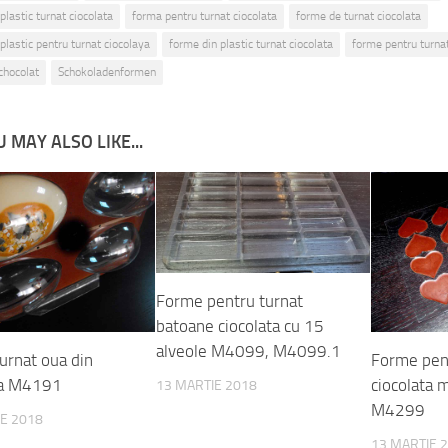
plastic turnat ciocolata
forma pentru turnat ciocolata
forme de turnat ciocolata
plastic pentru turnat ciocolaya
forme din plastic turnat ciocolata
forme pentru turnat
chocolat
Schokoladenformen
 MAY ALSO LIKE...
Forme pentru turnat
batoane ciocolata cu 15
alveole M4099, M4099.1
urnat oua din
Forme pen
ta M4191
ciocolata 
13 MARTIE 2018
M4299
E 2018
13 MARTIE 