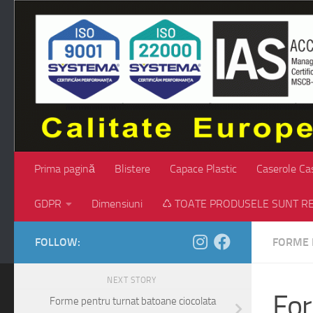
Skip to content
Prima pagină
Blistere
Capace Plastic
Caserole Ca
GDPR
Dimensiuni
♺ TOATE PRODUSELE SUNT RE
FOLLOW:
FORME 
NEXT STORY
For
Forme pentru turnat batoane ciocolata