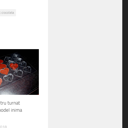
 ciocolata
tru turnat
model inima
2018