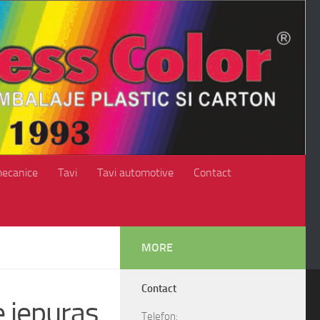
mecanice
Tavi
Tavi automotive
Contact
MORE
Contact
e iepuras
Telefon: