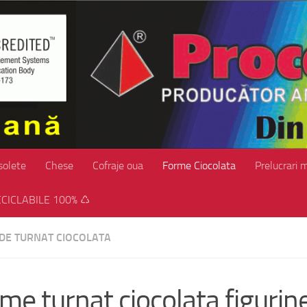
solete
Chese
Cofraje oua
Forme Ciocolata
Prelucrari 
CICLABILE 100% ♺
DE TURNAT CIOCOLATA
me turnat ciocolata figurin