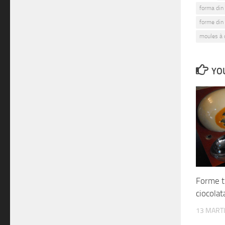
forma din 
forme din 
moules à 
YOU
Forme t
ciocola
13 MARTI