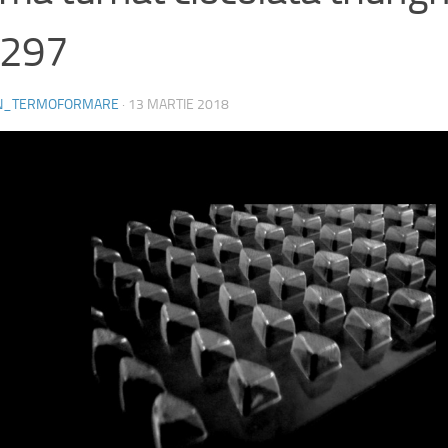
297
N_TERMOFORMARE
·
13 MARTIE 2018