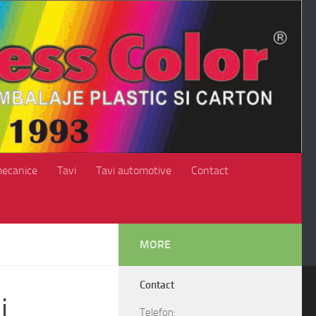
mecanice
Tavi
Tavi automotive
Contact
MORE
Contact
i
Telefon: