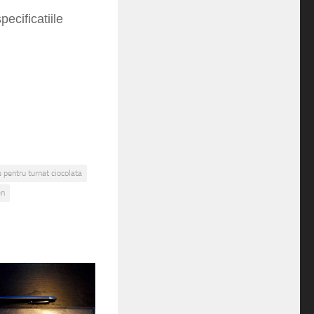
ecificatiile
 pentru turnat ciocolata
en