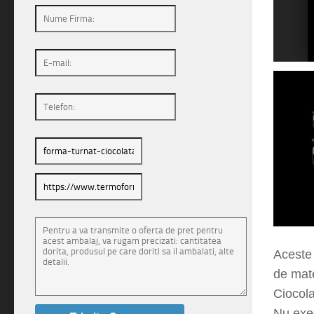
1
2
Aceste 
de mate
Ciocola
Nu exec