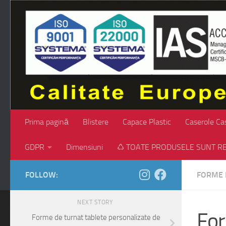
Skip to content
Prima pagină
Blistere
Capace Plastic
Caserole Ca
GDPR
Dimensiuni
♺ TOATE PRODUSELE SUNT RE
FOLLOW:
FORME 
NEXT STORY
For
Forme de turnat tablete personalizate de