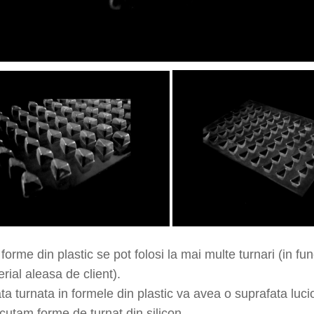
forme din plastic se pot folosi la mai multe turnari (in f
rial aleasa de client).
ta turnata in formele din plastic va avea o suprafata luci
utam forme de turnat din silicon.