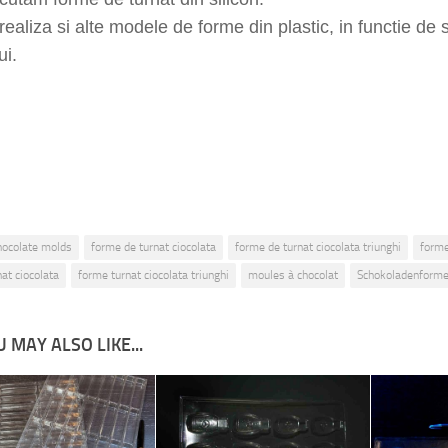
ealiza si alte modele de forme din plastic, in functie de sp
ui.
hocolate molds
forme de turnat ciocolata
forme de turnat ciocolata triunghi
forme
at ciocolata
forme turnat ciocolata triunghi
moules à chocolat
Schokoladenform
 MAY ALSO LIKE...