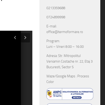
0213359688
0724899998
E-mail:
office@termoformare.ro
Program:
Luni – Vineri 8:00 – 16:00
Adresa: Str. Mitropolitul
Veniamin Costache nr. 22, Etaj 3
Bucuresti, Sector 5
Waze/Google Maps : Process
Color