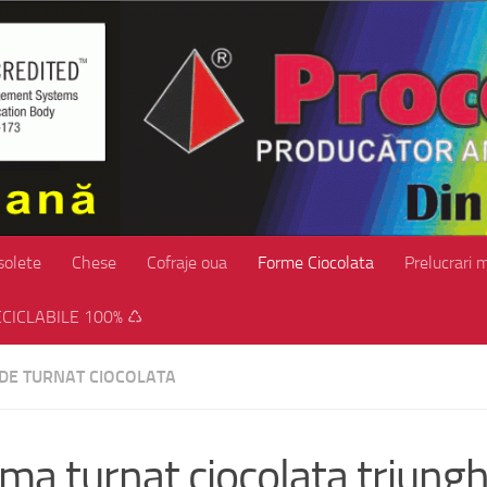
solete
Chese
Cofraje oua
Forme Ciocolata
Prelucrari 
CICLABILE 100% ♺
DE TURNAT CIOCOLATA
ma turnat ciocolata triungh