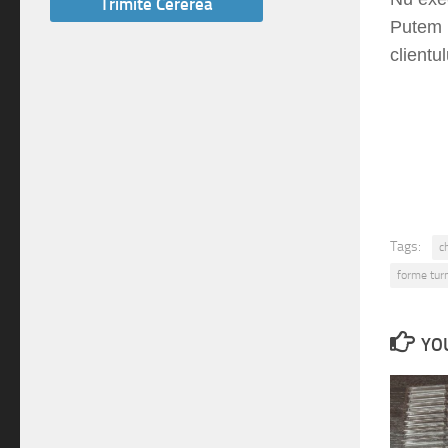
Putem r
clientul
Tags:
c
forme turn
YOU