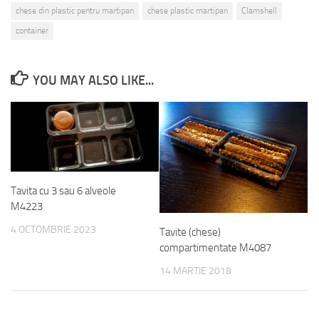
chese din plastic pentru martipan
chese plastic martipan
Clamshell
container
YOU MAY ALSO LIKE...
Tavita cu 3 sau 6 alveole
M4223
4 OCTOMBRIE 2023
Tavite (chese)
compartimentate M4087
14 MARTIE 2018