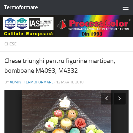
Termoformare
Skip to content
CHESE
Chese triunghi pentru figurine martipan,
bomboane M4093, M4332
BY
ADMIN_TERMOFORMARE
·
12 MARTIE 2018