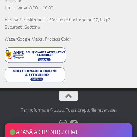
Program:
Luni – Vineri 8:00 – 16:00
Adresa: Str. Mitropolitul Veniamin Costache nr. 22, Etaj 3
Bucuresti, Sector 5
Waze/Google Maps : Process Color
Termoformare © 2026. Toate drepturile rezervate.
APASĂ AICI PENTRU CHAT